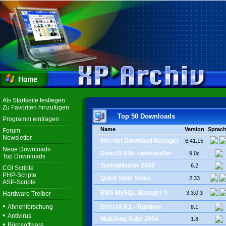
Als Startseite festlegen
Zu Favoriten hinzufügen
Top 50 Downloads
Programm eintragen
Name
Version
Sprac
Forum
Newsletter
Internet Download Manager
6.41.15
Neue Downloads
DirectX 9.0c webinstaller
9.0c
Top Downloads
TypingMaster 2002
6.2
CGI Scripte
PHP-Scripte
Quick Slide Show
2.33
ASP-Scripte
EMS MySQL Manager 3
3.3.0.3
Hardware Treiber
•
Ahnenforschung
DirectX 8.1 - Runtime
8.1
•
Antivirus
MahJong Suite 2004
1.8
•
Bürosoftware