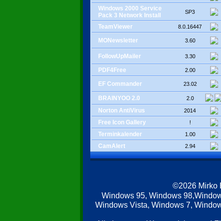
Windows 2000 Service
SP3
Pack 3 Network Install
TeamViewer
8.0.16447
MONewsletter
3.60
FollowUpMailer
3.30
PDF4Free
2.00
EF Commander
23.02
BRAINYOO 2.0
2.0
Norton AntiVirus
2014
Free Icon Gallery
!
Terminkalender
1.00
CamAlert
2.94
©2026 Mirko
Windows 95, Windows 98,Window
Windows Vista, Windows 7, Windows