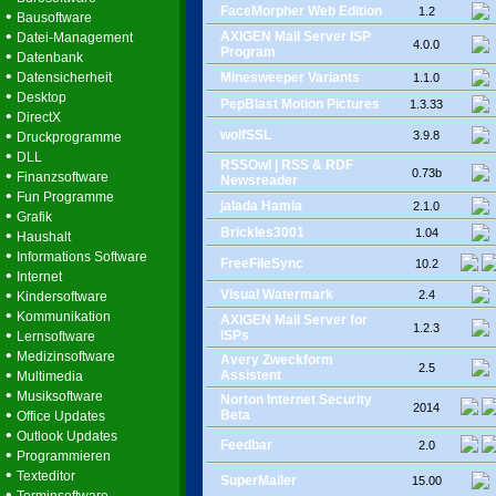
FaceMorpher Web Edition
1.2
•
Bausoftware
•
AXIGEN Mail Server ISP
Datei-Management
4.0.0
Program
•
Datenbank
•
Datensicherheit
Minesweeper Variants
1.1.0
•
Desktop
PepBlast Motion Pictures
1.3.33
•
DirectX
•
wolfSSL
3.9.8
Druckprogramme
•
DLL
RSSOwl | RSS & RDF
•
0.73b
Finanzsoftware
Newsreader
•
Fun Programme
jalada Hamia
2.1.0
•
Grafik
Brickles3001
•
1.04
Haushalt
•
Informations Software
FreeFileSync
10.2
•
Internet
•
Visual Watermark
2.4
Kindersoftware
•
Kommunikation
AXIGEN Mail Server for
1.2.3
•
ISPs
Lernsoftware
•
Medizinsoftware
Avery Zweckform
2.5
•
Assistent
Multimedia
•
Musiksoftware
Norton Internet Security
2014
•
Beta
Office Updates
•
Outlook Updates
Feedbar
2.0
•
Programmieren
•
Texteditor
SuperMailer
15.00
•