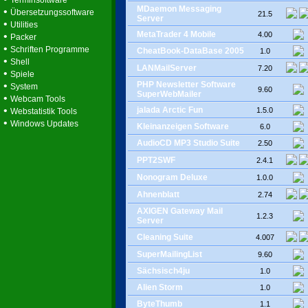
Terminsoftware
MDaemon Messaging
•
Übersetzungssoftware
21.5
Server
•
Utilities
MetaTrader 4 Mobile
•
4.00
Packer
•
Schriften Programme
CheatBook-DataBase 2005
1.0
•
Shell
LANMailServer
7.20
•
Spiele
•
PHP Newsletter Software
System
9.60
SuperWebMailer
•
Webcam Tools
•
jalada Arctic Fun
1.5.0
Webstatistik Tools
•
Windows Updates
Kleinanzeigen Software
6.0
AudioCD MP3 Studio Suite
2.50
PPT2SWF
2.4.1
Nonogram Deluxe
1.0.0
Ahnenblatt
2.74
AXIGEN Gateway Mail
1.2.3
Server
Cleaning Suite
4.007
SuperMailingList
9.60
Sächsisch4ju
1.0
Alien Storm
1.0
ByteThumb
1.1