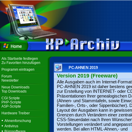
Als Startseite festlegen
Zu Favoriten hinzufügen
PC-AHNEN 2019
Programm eintragen
Version 2019 (Freeware)
Forum
Newsletter
Alle Ausgaben auch im Internet-Forma
PC-AHNEN 2019 ist daher bestens gee
Neue Downloads
zur Erstellung von INTERNET- oder C
Top Downloads
Präsentationen Ihrer genealogischen D
CGI Scripte
(Ahnen- und Stammtafeln, sowie Einwo
PHP-Scripte
Familien-, Orts-, oder Sippenbücher). 
ASP-Scripte
Layout der Ausgaben kann in gewissen
Hardware Treiber
Grenzen durch Verändern einer zentra
CSS-Steuerdatei nach Ihren Wünsche
•
Ahnenforschung
Vorstellungen verändert und angepasst
•
Antivirus
werden. Bei allen HTML-Ahnen,- und
•
Bürosoftware