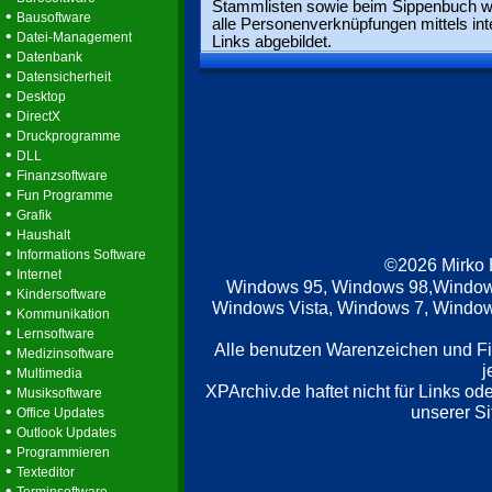
Stammlisten sowie beim Sippenbuch 
•
Bausoftware
alle Personenverknüpfungen mittels int
•
Datei-Management
Links abgebildet.
•
Datenbank
•
Datensicherheit
•
Desktop
•
DirectX
•
Druckprogramme
•
DLL
•
Finanzsoftware
•
Fun Programme
•
Grafik
•
Haushalt
•
Informations Software
©2026 Mirko
•
Internet
Windows 95, Windows 98,Window
•
Kindersoftware
Windows Vista, Windows 7, Windows
•
Kommunikation
•
Lernsoftware
Alle benutzen Warenzeichen und F
•
Medizinsoftware
j
•
Multimedia
XPArchiv.de haftet nicht für Links o
•
Musiksoftware
•
unserer Si
Office Updates
•
Outlook Updates
•
Programmieren
•
Texteditor
•