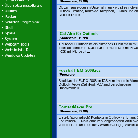
Terminsoftware
(Shareware, 49.98)
•
Übersetzungssoftware
Ob zu Hause oder im Unternehmen - oft ist es notwe
•
Utilities
Outlook Termine, Kontakte, Aufgaben, E-Mails und a
Outlook Daten ...
•
Packer
•
Schriften Programme
•
Shell
•
Spiele
iCal Abo für Outlook
•
(Shareware, 19.99)
System
•
Webcam Tools
iCal Abo für Outlook ist ein einfaches Plugin mit dem 
Internetkalender im iCalendar-Format (Datei mit Erwe
•
Webstatistik Tools
.ICS) mit Microsoft ...
•
Windows Updates
Fussball_EM_2008.ics
(Freeware)
Spielplan der EURO 2008 im ICS zum Import in Micro
Outlook, Apple iCal, iPod, PDA und verschiedene
Handymodelle. ...
ContactMaker Pro
(Shareware, 39.90)
Erstellt (automatisch) Kontakte in Outlook (z. B. aus 
Forumlaren, E-Mailsignaturen, angehängten Visitenka
Verteilerlisten und aus der Zwischenablage). Außerd
...