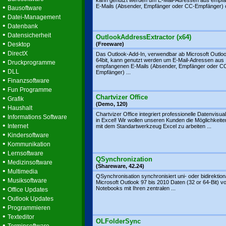
kann genutzt werden um E-Mail-Adressen aus empf
•
E-Mails (Absender, Empfänger oder CC-Empfänger) o
Bausoftware
•
Datei-Management
•
Datenbank
•
Datensicherheit
OutlookAddressExtractor (x64)
•
Desktop
(Freeware)
•
DirectX
Das Outlook-Add-In, verwendbar ab Microsoft Outlo
64bit, kann genutzt werden um E-Mail-Adressen aus
•
Druckprogramme
empfangenen E-Mails (Absender, Empfänger oder C
•
DLL
Empfänger) ...
•
Finanzsoftware
•
Fun Programme
Chartvizer Office
•
Grafik
(Demo, 120)
•
Haushalt
Chartvizer Office integriert professionelle Datenvisua
•
Informations Software
in Excel! Wir wollen unseren Kunden die Möglichkeit
•
Internet
mit dem Standartwerkzeug Excel zu arbeiten ...
•
Kindersoftware
•
Kommunikation
•
Lernsoftware
QSynchronization
•
Medizinsoftware
(Shareware, 42.24)
•
Multimedia
QSynchronisation synchronisiert uni- oder bidirektion
•
Musiksoftware
Microsoft Outlook 97 bis 2010 Daten (32 or 64-Bit) v
•
Notebooks mit Ihren zentralen ...
Office Updates
•
Outlook Updates
•
Programmieren
•
Texteditor
OLFolderSync
•