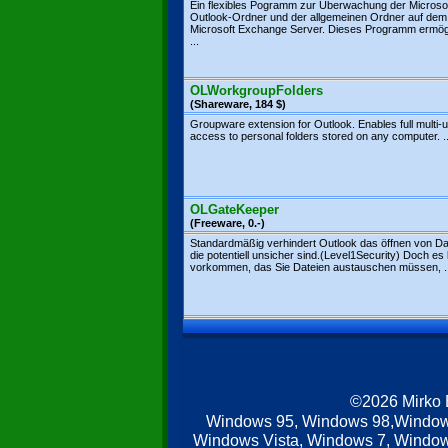
Ein flexibles Pogramm zur Überwachung der Microsof
Outlook-Ordner und der allgemeinen Ordner auf dem
Microsoft Exchange Server. Dieses Programm ermögl
...
OLWorkgroupFolders
(Shareware, 184 $)
Groupware extension for Outlook. Enables full multi-
access to personal folders stored on any computer. ..
OLGateKeeper
(Freeware, 0.-)
Standardmäßig verhindert Outlook das öffnen von Da
die potentiell unsicher sind.(Level1Security) Doch es
vorkommen, das Sie Dateien austauschen müssen, ..
©2026 Mirko
Windows 95, Windows 98,Window
Windows Vista, Windows 7, Windows