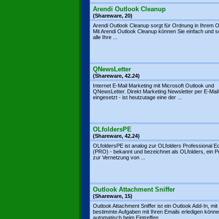
Arendi Outlook Cleanup
(Shareware, 20)
Arendi Outlook Cleanup sorgt für Ordnung in Ihrem O
Mit Arendi Outlook Cleanup können Sie einfach und s
alle Ihre ...
QNewsLetter
(Shareware, 42.24)
Internet E-Mail Marketing mit Microsoft Outlook und
QNewsLetter. Direkt Marketing Newsletter per E-Mail 
eingesetzt - ist heutzutage eine der ...
OLfoldersPE
(Shareware, 42.24)
OLfoldersPE ist analog zur OLfolders Professional Ed
(PRO) - bekannt und bezeichnet als OLfolders, ein
zur Vernetzung von ...
Outlook Attachment Sniffer
(Shareware, 15)
Outlook Attachment Sniffer ist ein Outlook Add-In, mi
bestimmte Aufgaben mit Ihren Emails erledigen könne
automatisch beim Eintreffen ...