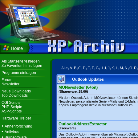
Als Startseite festlegen
Zu Favoriten hinzufügen
Alle
A
B
C
D
E
F
G
H
I
J
K
L
M
N
O
P
|
|
|
|
|
|
|
|
|
|
|
|
|
|
|
|
Programm eintragen
Outlook Updates
Forum
Newsletter
MONewsletter (64bit)
Neue Downloads
(Shareware, 25.00)
Top Downloads
Mit dem Outlook Add-In MONewsletter können Sie ei
Newsletter, personalisierte Serien-Mails und E-Mails 
CGI Scripte
Kopien-Empfängern direkt in Microsoft Outlook im ...
PHP-Scripte
ASP-Scripte
Hardware Treiber
OutlookAddressExtractor
•
Ahnenforschung
(Freeware)
•
Antivirus
Das Outlook-Add-In, verwendbar ab Microsoft Outlo
•
Bürosoftware