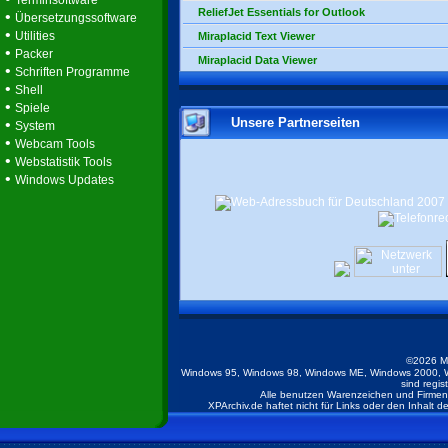
Terminsoftware
ReliefJet Essentials for Outlook
•
Übersetzungssoftware
•
Utilities
Miraplacid Text Viewer
•
Packer
Miraplacid Data Viewer
•
Schriften Programme
•
Shell
•
Spiele
Unsere Partnerseiten
•
System
•
Webcam Tools
•
Webstatistik Tools
•
Windows Updates
©2026 M
Windows 95, Windows 98, Windows ME, Windows 2000, W
sind regis
Alle benutzen Warenzeichen und Firmenb
XPArchiv.de haftet nicht für Links oder den Inhalt 