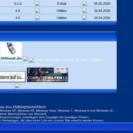
5.1.0
E-Mail
05.05.2026
4.0
Utilities
26.04.2026
4.0
Utilities
26.04.2026
Haftungsausschluss
irko Böer
indows XP, Windows NT, Windows Vista, Windows 7, Windows 8 und Windows 10
trierte Warenzeichen von Microsoft.
ezeichnungen unterliegen dem Copyright der jeweiligen Firmen.
der Homepages, die über einen Link von unserer Site erreicht werden können.