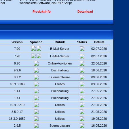
 der
webbasierte Software, ein PHP Script.
Produktinfo
Download
Version
Sprache
Rubrik
Status
Datum
7.20
E-Mail-Server
02.07.2026
7.20
E-Mail-Server
02.07.2026
9.70
Online-Auktionen
22.06.2026
9.9.6
Buchhaltung
18.06.2026
8.7.2
Buerosoftware
09.06.2026
18.3.0.103
Utilities
03.06.2026
1.41
Buchhaltung
27.05.2026
1.41
Buchhaltung
27.05.2026
19.4.0.210
Utilities
27.05.2026
8.5.0.17
Utilities
21.05.2026
13.3.0.1652
Utilities
19.05.2026
2.9.5
Buerosoftware
16.05.2026