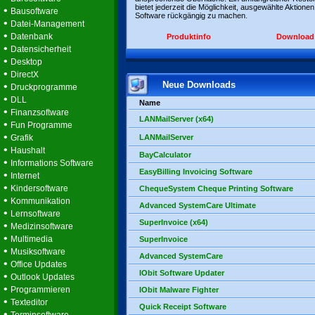
bietet jederzeit die Möglichkeit, ausgewählte Aktionen
•
Bausoftware
Software rückgängig zu machen.
•
Datei-Management
•
Datenbank
Produktinfo
Download
•
Datensicherheit
•
Desktop
•
DirectX
Neue Downloads
•
Druckprogramme
•
DLL
Name
•
Finanzsoftware
LANMailServer (x64)
•
Fun Programme
•
Grafik
LANMailServer
•
Haushalt
BayCalculator
•
Informations Software
EasyBilling Invoicing Software
•
Internet
•
Kindersoftware
ChequeSystem Cheque Printing Software
•
Kommunikation
Advanced SystemCare Ultimate
•
Lernsoftware
SuperInvoice (x64)
•
Medizinsoftware
•
Multimedia
SuperInvoice
•
Musiksoftware
Advanced SystemCare
•
Office Updates
IObit Software Updater
•
Outlook Updates
•
Programmieren
IObit Malware Fighter
•
Texteditor
Quick Receipt Software
•