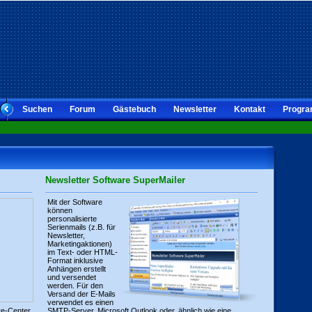
Suchen
Forum
Gästebuch
Newsletter
Kontakt
Progra
Newsletter Software SuperMailer
Mit der Software
können
personalisierte
Serienmails (z.B. für
Newsletter,
Marketingaktionen)
im Text- oder HTML-
Format inklusive
Anhängen erstellt
und versendet
werden. Für den
Versand der E-Mails
verwendet es einen
re-Center
SMTP-Server, Microsoft Outlook oder, ähnlich wie eine