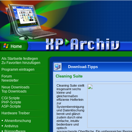
Als Startseite festlegen
Zu Favoriten hinzufügen
Download-Tipps
Programm eintragen
Cleaning Suite
Forum
Newsletter
Cleaning Suite stellt
Neue Downloads
insgesamt sechs
Top Downloads
kleine und
gleichermaßen
CGI Scripte
effiziente Helferlein
PHP-Scripte
zur
ASP-Scripte
Systembereinigung
und Datenlöschung
Hardware Treiber
bereit und glänzt
zudem durch eine
•
Ahnenforschung
einfache, intuitiv
bedienbare und
•
Antivirus
optisch
•
Bürosoftware
ansprechende Oberfläche. Ein umfangreicher Resto