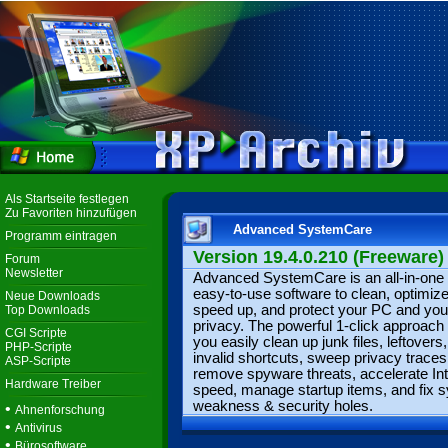
Als Startseite festlegen
Zu Favoriten hinzufügen
Advanced SystemCare
Programm eintragen
Version 19.4.0.210 (Freeware)
Forum
Newsletter
Advanced SystemCare is an all-in-one 
easy-to-use software to clean, optimize
Neue Downloads
speed up, and protect your PC and you
Top Downloads
privacy. The powerful 1-click approach
CGI Scripte
you easily clean up junk files, leftovers
PHP-Scripte
invalid shortcuts, sweep privacy traces
ASP-Scripte
remove spyware threats, accelerate Int
Hardware Treiber
speed, manage startup items, and fix 
weakness & security holes.
•
Ahnenforschung
•
Antivirus
•
Bürosoftware