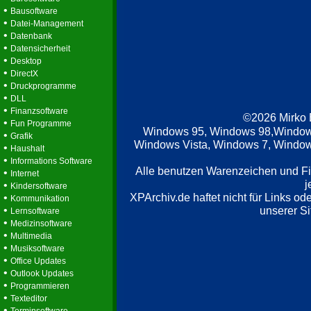
•
Bausoftware
•
Datei-Management
•
Datenbank
•
Datensicherheit
•
Desktop
•
DirectX
•
Druckprogramme
•
DLL
•
Finanzsoftware
©2026 Mirko
•
Fun Programme
Windows 95, Windows 98,Window
•
Grafik
Windows Vista, Windows 7, Windows
•
Haushalt
•
Informations Software
Alle benutzen Warenzeichen und F
•
Internet
j
•
Kindersoftware
XPArchiv.de haftet nicht für Links o
•
Kommunikation
•
unserer Si
Lernsoftware
•
Medizinsoftware
•
Multimedia
•
Musiksoftware
•
Office Updates
•
Outlook Updates
•
Programmieren
•
Texteditor
•