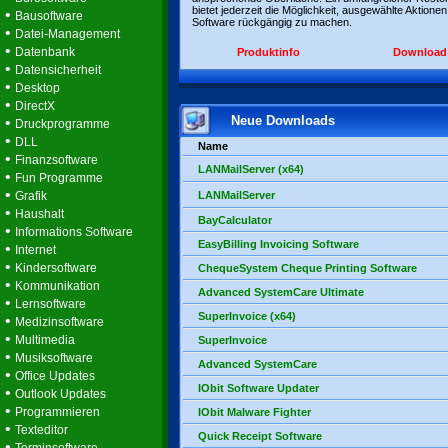
bietet jederzeit die Möglichkeit, ausgewählte Aktionen
•
Bausoftware
Software rückgängig zu machen.
•
Datei-Management
•
Datenbank
Produktinfo
Download
•
Datensicherheit
•
Desktop
•
DirectX
Neue Downloads
•
Druckprogramme
•
DLL
Name
•
Finanzsoftware
LANMailServer (x64)
•
Fun Programme
•
Grafik
LANMailServer
•
Haushalt
BayCalculator
•
Informations Software
EasyBilling Invoicing Software
•
Internet
•
Kindersoftware
ChequeSystem Cheque Printing Software
•
Kommunikation
Advanced SystemCare Ultimate
•
Lernsoftware
SuperInvoice (x64)
•
Medizinsoftware
•
Multimedia
SuperInvoice
•
Musiksoftware
Advanced SystemCare
•
Office Updates
IObit Software Updater
•
Outlook Updates
•
Programmieren
IObit Malware Fighter
•
Texteditor
Quick Receipt Software
•