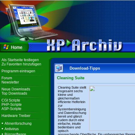
Als Startseite festlegen
Zu Favoriten hinzufügen
Download-Tipps
Programm eintragen
Cleaning Suite
Forum
Newsletter
Cleaning Suite stellt
Neue Downloads
insgesamt sechs
Top Downloads
kleine und
gleichermaßen
CGI Scripte
effiziente Helferlein
PHP-Scripte
zur
ASP-Scripte
Systembereinigung
und Datenlöschung
Hardware Treiber
bereit und glänzt
zudem durch eine
•
Ahnenforschung
einfache, intuitiv
bedienbare und
•
Antivirus
optisch
•
Bürosoftware
ansprechende Oberfläche. Ein umfangreicher Resto