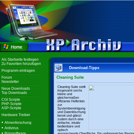
Als Startseite festlegen
Zu Favoriten hinzufügen
Download-Tipps
Programm eintragen
Cleaning Suite
Forum
Newsletter
Cleaning Suite stellt
Neue Downloads
insgesamt sechs
Top Downloads
kleine und
gleichermaßen
CGI Scripte
effiziente Helferlein
PHP-Scripte
zur
ASP-Scripte
Systembereinigung
und Datenlöschung
Hardware Treiber
bereit und glänzt
zudem durch eine
•
Ahnenforschung
einfache, intuitiv
bedienbare und
•
Antivirus
optisch
•
Bürosoftware
ansprechende Oberfläche. Ein umfangreicher Resto