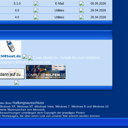
5.1.0
E-Mail
05.05.2026
4.0
Utilities
26.04.2026
4.0
Utilities
26.04.2026
Haftungsausschluss
irko Böer
indows XP, Windows NT, Windows Vista, Windows 7, Windows 8 und Windows 10
trierte Warenzeichen von Microsoft.
ezeichnungen unterliegen dem Copyright der jeweiligen Firmen.
der Homepages, die über einen Link von unserer Site erreicht werden können.