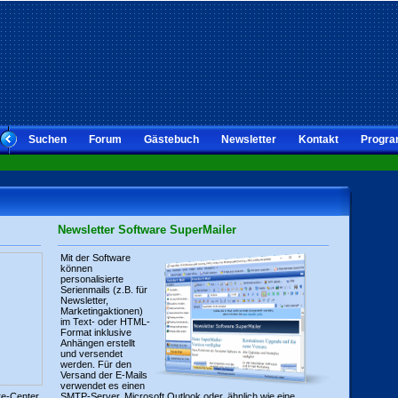
Suchen
Forum
Gästebuch
Newsletter
Kontakt
Progra
Newsletter Software SuperMailer
Mit der Software
können
personalisierte
Serienmails (z.B. für
Newsletter,
Marketingaktionen)
im Text- oder HTML-
Format inklusive
Anhängen erstellt
und versendet
werden. Für den
Versand der E-Mails
verwendet es einen
re-Center
SMTP-Server, Microsoft Outlook oder, ähnlich wie eine