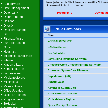
bietet jederzeit die Möglichkeit, ausgewählte Aktionen
•
Bausoftware
Software rückgängig zu machen.
•
Datei-Management
•
Datenbank
Produktinfo
Download
•
Datensicherheit
•
Desktop
•
DirectX
Neue Downloads
•
Druckprogramme
•
DLL
Name
•
Finanzsoftware
LANMailServer (x64)
•
Fun Programme
•
Grafik
LANMailServer
•
Haushalt
BayCalculator
•
Informations Software
EasyBilling Invoicing Software
•
Internet
•
Kindersoftware
ChequeSystem Cheque Printing Software
•
Kommunikation
Advanced SystemCare Ultimate
•
Lernsoftware
SuperInvoice (x64)
•
Medizinsoftware
•
Multimedia
SuperInvoice
•
Musiksoftware
Advanced SystemCare
•
Office Updates
IObit Software Updater
•
Outlook Updates
•
Programmieren
IObit Malware Fighter
•
Texteditor
Quick Receipt Software
•