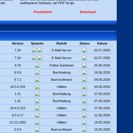
 der
webbasierte Software, ein PHP Script.
Produktinfo
Download
Version
Sprache
Rubrik
Status
Datum
7.20
E-Mail-Server
02.07.2026
7.20
E-Mail-Server
02.07.2026
9.70
Online-Auktionen
22.06.2026
9.9.6
Buchhaltung
18.06.2026
8.7.2
Buerosoftware
09.06.2026
18.3.0.103
Utilities
03.06.2026
1.41
Buchhaltung
27.05.2026
1.41
Buchhaltung
27.05.2026
19.4.0.210
Utilities
27.05.2026
8.5.0.17
Utilities
21.05.2026
13.3.0.1652
Utilities
19.05.2026
2.9.5
Buerosoftware
16.05.2026