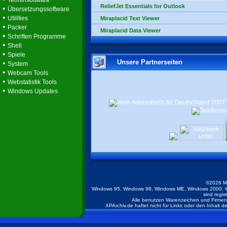
Terminsoftware
ReliefJet Essentials for Outlook
•
Übersetzungssoftware
•
Utilities
Miraplacid Text Viewer
•
Packer
Miraplacid Data Viewer
•
Schriften Programme
•
Shell
•
Spiele
Unsere Partnerseiten
•
System
•
Webcam Tools
•
Webstatistik Tools
•
Windows Updates
©2026 M
Windows 95, Windows 98, Windows ME, Windows 2000, W
sind regis
Alle benutzen Warenzeichen und Firmenb
XPArchiv.de haftet nicht für Links oder den Inhalt 