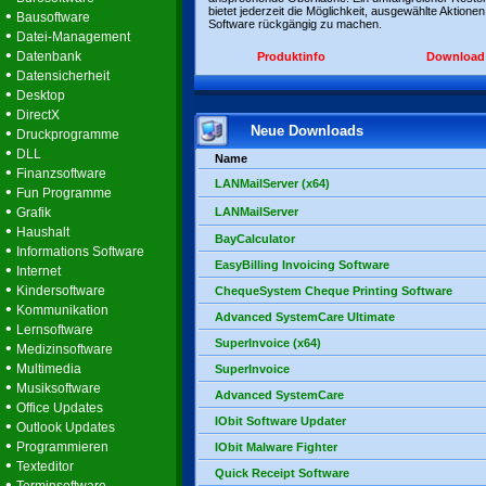
bietet jederzeit die Möglichkeit, ausgewählte Aktionen
•
Bausoftware
Software rückgängig zu machen.
•
Datei-Management
•
Datenbank
Produktinfo
Download
•
Datensicherheit
•
Desktop
•
DirectX
Neue Downloads
•
Druckprogramme
•
DLL
Name
•
Finanzsoftware
LANMailServer (x64)
•
Fun Programme
•
Grafik
LANMailServer
•
Haushalt
BayCalculator
•
Informations Software
EasyBilling Invoicing Software
•
Internet
•
Kindersoftware
ChequeSystem Cheque Printing Software
•
Kommunikation
Advanced SystemCare Ultimate
•
Lernsoftware
SuperInvoice (x64)
•
Medizinsoftware
•
Multimedia
SuperInvoice
•
Musiksoftware
Advanced SystemCare
•
Office Updates
IObit Software Updater
•
Outlook Updates
•
Programmieren
IObit Malware Fighter
•
Texteditor
Quick Receipt Software
•