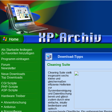
Als Startseite festlegen
Zu Favoriten hinzufügen
Download-Tipps
Programm eintragen
Cleaning Suite
Forum
Newsletter
Cleaning Suite stellt
Neue Downloads
insgesamt sechs
Top Downloads
kleine und
gleichermaßen
CGI Scripte
effiziente Helferlein
PHP-Scripte
zur
ASP-Scripte
Systembereinigung
und Datenlöschung
Hardware Treiber
bereit und glänzt
zudem durch eine
•
Ahnenforschung
einfache, intuitiv
bedienbare und
•
Antivirus
optisch
•
Bürosoftware
ansprechende Oberfläche. Ein umfangreicher Resto