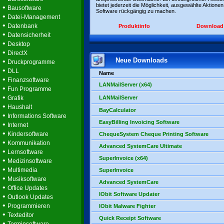
bietet jederzeit die Möglichkeit, ausgewählte Aktionen
•
Bausoftware
Software rückgängig zu machen.
•
Datei-Management
•
Datenbank
Produktinfo
Download
•
Datensicherheit
•
Desktop
•
DirectX
Neue Downloads
•
Druckprogramme
•
DLL
Name
•
Finanzsoftware
LANMailServer (x64)
•
Fun Programme
•
Grafik
LANMailServer
•
Haushalt
BayCalculator
•
Informations Software
EasyBilling Invoicing Software
•
Internet
•
Kindersoftware
ChequeSystem Cheque Printing Software
•
Kommunikation
Advanced SystemCare Ultimate
•
Lernsoftware
SuperInvoice (x64)
•
Medizinsoftware
•
Multimedia
SuperInvoice
•
Musiksoftware
Advanced SystemCare
•
Office Updates
IObit Software Updater
•
Outlook Updates
•
Programmieren
IObit Malware Fighter
•
Texteditor
Quick Receipt Software
•