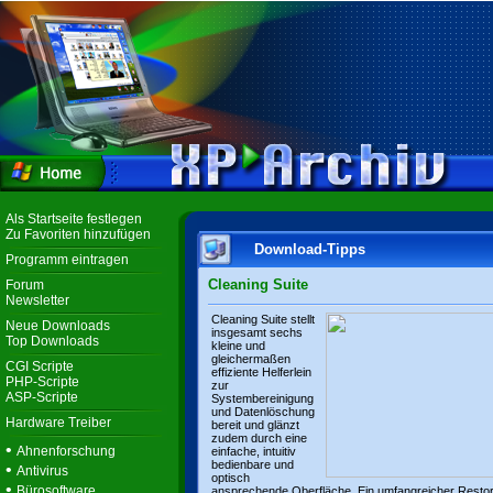
Als Startseite festlegen
Zu Favoriten hinzufügen
Download-Tipps
Programm eintragen
Cleaning Suite
Forum
Newsletter
Cleaning Suite stellt
Neue Downloads
insgesamt sechs
Top Downloads
kleine und
gleichermaßen
CGI Scripte
effiziente Helferlein
PHP-Scripte
zur
ASP-Scripte
Systembereinigung
und Datenlöschung
Hardware Treiber
bereit und glänzt
zudem durch eine
•
Ahnenforschung
einfache, intuitiv
bedienbare und
•
Antivirus
optisch
•
Bürosoftware
ansprechende Oberfläche. Ein umfangreicher Resto