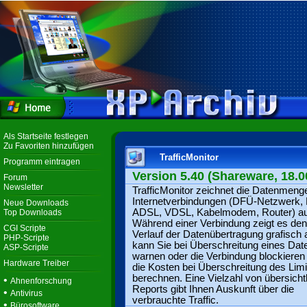
Als Startseite festlegen
Zu Favoriten hinzufügen
TrafficMonitor
Programm eintragen
Version 5.40 (Shareware, 18.0
Forum
Newsletter
TrafficMonitor zeichnet die Datenmeng
Internetverbindungen (DFÜ-Netzwerk,
Neue Downloads
ADSL, VDSL, Kabelmodem, Router) au
Top Downloads
Während einer Verbindung zeigt es den
CGI Scripte
Verlauf der Datenübertragung grafisch 
PHP-Scripte
kann Sie bei Überschreitung eines Date
ASP-Scripte
warnen oder die Verbindung blockieren
Hardware Treiber
die Kosten bei Überschreitung des Limi
berechnen. Eine Vielzahl von übersicht
•
Ahnenforschung
Reports gibt Ihnen Auskunft über die
•
Antivirus
verbrauchte Traffic.
•
Bürosoftware