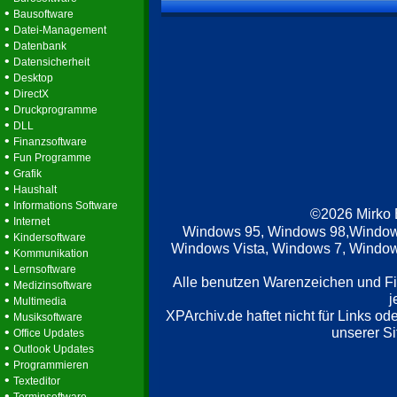
•
Bausoftware
•
Datei-Management
•
Datenbank
•
Datensicherheit
•
Desktop
•
DirectX
•
Druckprogramme
•
DLL
•
Finanzsoftware
•
Fun Programme
•
Grafik
•
Haushalt
•
Informations Software
©2026 Mirko
•
Internet
Windows 95, Windows 98,Window
•
Kindersoftware
Windows Vista, Windows 7, Windows
•
Kommunikation
•
Lernsoftware
Alle benutzen Warenzeichen und F
•
Medizinsoftware
j
•
Multimedia
XPArchiv.de haftet nicht für Links o
•
Musiksoftware
•
unserer Si
Office Updates
•
Outlook Updates
•
Programmieren
•
Texteditor
•