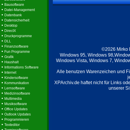
•
Bausoftware
•
Datei-Management
•
Datenbank
•
Datensicherheit
•
Desktop
•
DirectX
•
Druckprogramme
•
DLL
•
Finanzsoftware
©2026 Mirko
•
Fun Programme
Windows 95, Windows 98,Window
•
Grafik
Windows Vista, Windows 7, Windows
•
Haushalt
•
Informations Software
Alle benutzen Warenzeichen und F
•
Internet
j
•
Kindersoftware
XPArchiv.de haftet nicht für Links o
•
Kommunikation
•
unserer Si
Lernsoftware
•
Medizinsoftware
•
Multimedia
•
Musiksoftware
•
Office Updates
•
Outlook Updates
•
Programmieren
•
Texteditor
•