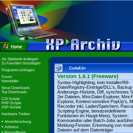
Als Startseite festlegen
Zu Favoriten hinzufügen
CodeEd+
Programm eintragen
Version 1.6.1 (Freeware)
Forum
Newsletter
Syntax-Highlighting, kein Installer/INI-
Datei/Registry-Einträge/DLL's, Backup
Neue Downloads
Änderungs-Historie, Diff, synchrones S
Top Downloads
2er Dateien, Mini-Datei-Explorer, Mini-
CGI Scripte
Explorer, Kontext-sensitive PopUp's, 
PHP-Scripte
Recorder inkl. Laden/Speichern, Pasca
ASP-Scripte
Scripting-Engine, benutzerdefinierte
Hardware Treiber
Funktionen im Haupt-Menü, System-
Kommandos oder Batch-Jobs ausführe
•
Ahnenforschung
Meldung-Fenster, Erkennung von modifi
•
Antivirus
Dateien auf dem Datenträger
•
Bürosoftware