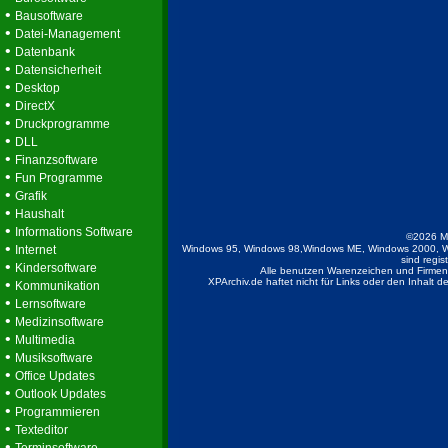
•
Bausoftware
•
Datei-Management
•
Datenbank
•
Datensicherheit
•
Desktop
•
DirectX
•
Druckprogramme
•
DLL
•
Finanzsoftware
•
Fun Programme
•
Grafik
•
Haushalt
•
Informations Software
©2026 M
•
Internet
Windows 95, Windows 98,Windows ME, Windows 2000, W
sind regis
•
Kindersoftware
Alle benutzen Warenzeichen und Firmenb
•
XPArchiv.de haftet nicht für Links oder den Inhalt 
Kommunikation
•
Lernsoftware
•
Medizinsoftware
•
Multimedia
•
Musiksoftware
•
Office Updates
•
Outlook Updates
•
Programmieren
•
Texteditor
•