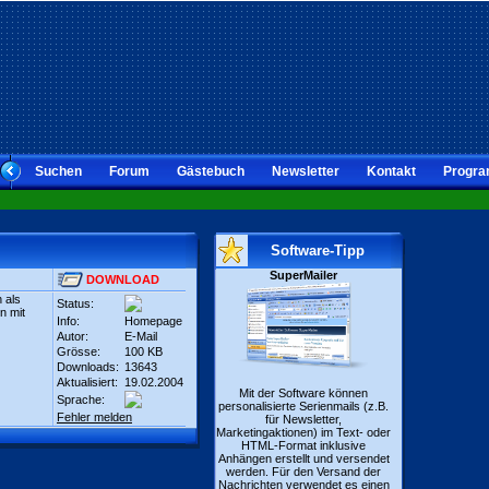
Suchen
Forum
Gästebuch
Newsletter
Kontakt
Progra
Software-Tipp
SuperMailer
DOWNLOAD
 als
Status:
n mit
Info:
Homepage
Autor:
E-Mail
Grösse:
100 KB
Downloads:
13643
Aktualisiert:
19.02.2004
Mit der Software können
Sprache:
personalisierte Serienmails (z.B.
Fehler melden
für Newsletter,
Marketingaktionen) im Text- oder
HTML-Format inklusive
Anhängen erstellt und versendet
werden. Für den Versand der
Nachrichten verwendet es einen