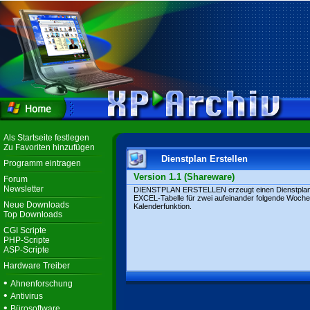
Als Startseite festlegen
Zu Favoriten hinzufügen
Dienstplan Erstellen
Programm eintragen
Version 1.1 (Shareware)
Forum
Newsletter
DIENSTPLAN ERSTELLEN erzeugt einen Dienstplan
EXCEL-Tabelle für zwei aufeinander folgende Woche
Neue Downloads
Kalenderfunktion.
Top Downloads
CGI Scripte
PHP-Scripte
ASP-Scripte
Hardware Treiber
•
Ahnenforschung
•
Antivirus
•
Bürosoftware