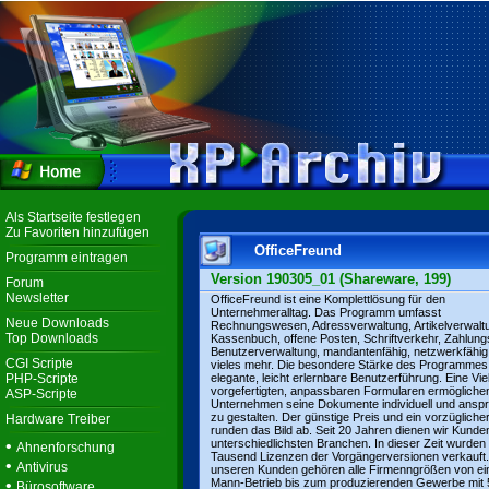
Als Startseite festlegen
Zu Favoriten hinzufügen
OfficeFreund
Programm eintragen
Version 190305_01 (Shareware, 199)
Forum
Newsletter
OfficeFreund ist eine Komplettlösung für den
Unternehmeralltag. Das Programm umfasst
Neue Downloads
Rechnungswesen, Adressverwaltung, Artikelverwalt
Top Downloads
Kassenbuch, offene Posten, Schriftverkehr, Zahlung
Benutzerverwaltung, mandantenfähig, netzwerkfähig
CGI Scripte
vieles mehr. Die besondere Stärke des Programmes 
PHP-Scripte
elegante, leicht erlernbare Benutzerführung. Eine Vie
vorgefertigten, anpassbaren Formularen ermögliche
ASP-Scripte
Unternehmen seine Dokumente individuell und ansp
zu gestalten. Der günstige Preis und ein vorzügliche
Hardware Treiber
runden das Bild ab. Seit 20 Jahren dienen wir Kunde
•
unterschiedlichsten Branchen. In dieser Zeit wurden
Ahnenforschung
Tausend Lizenzen der Vorgängerversionen verkauft
•
Antivirus
unseren Kunden gehören alle Firmenngrößen von ei
•
Mann-Betrieb bis zum produzierenden Gewerbe mit
Bürosoftware