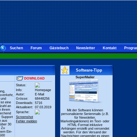
Suchen
Forum
Gästebuch
Newsletter
Kontakt
Progra
Software-Tipp
SuperMailer
DOWNLOAD
Status:
Info:
Homepage
ung,
Autor:
E-Mail
sverkehr,
 und
Grösse:
68448256
ist eine
Downloads:
5716
lzahl an
Aktualisiert:
07.03.2019
n ihrem
Mit der Software können
Sprache:
rechend
personalisierte Serienmails (z.B.
r Support
Screenshot
für Newsletter,
n aus
Fehler melden
Marketingaktionen) im Text- oder
 über 30
HTML-Format inklusive
. Zu
Anhängen erstellt und versendet
nem Ein-
werden. Für den Versand der
 500
Nachrichten verwendet es einen