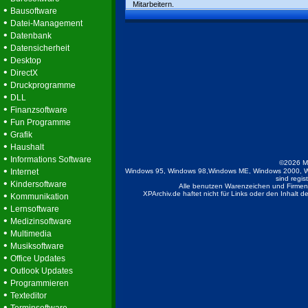
Mitarbeitern.
•
Bausoftware
•
Datei-Management
•
Datenbank
•
Datensicherheit
•
Desktop
•
DirectX
•
Druckprogramme
•
DLL
•
Finanzsoftware
•
Fun Programme
•
Grafik
•
Haushalt
•
Informations Software
©2026 M
•
Internet
Windows 95, Windows 98,Windows ME, Windows 2000, W
sind regis
•
Kindersoftware
Alle benutzen Warenzeichen und Firmenb
•
XPArchiv.de haftet nicht für Links oder den Inhalt 
Kommunikation
•
Lernsoftware
•
Medizinsoftware
•
Multimedia
•
Musiksoftware
•
Office Updates
•
Outlook Updates
•
Programmieren
•
Texteditor
•