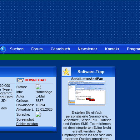
Suchen
Forum
Gästebuch
Newsletter
Kontakt
Progra
Software-Tipp
SerialLetterAndFax
DOWNLOAD
 10.000
Status:
er Typen.
Info:
Homepage
ilogramm)
Autor:
E-Mail
cel-Datei.
r 3D-
Grösse:
5537
Downloads:
10294
n des
Aktualisiert:
13.01.2026
Erstellen Sie einfach
Sprache:
personalisierte Serienbriefe,
Screenshot
Serienfaxe, Serien-PDF-Dateien
Fehler melden
und Serien-SMS. Texte können
mit dem integrierten Editor leicht
erstellt werden. Die
Empfängerdaten lassen sich aus
externen Quellen importieren.