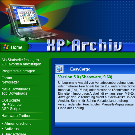
Als Startseite festlegen
Zu Favoriten hinzufügen
EasyCargo
Programm eintragen
Version 5.0 (Shareware, 9.60)
Forum
Newsletter
Unbegrenzte Anzahl von Verladeplanberechnungen.
oder mehrere Frachtteile bis zu 250 unterschiedlich
Neue Downloads
Imperial (Zoll, Pfund) oder Metrische (Zentimeter, K
Top Downloads
Einheiten. Import von Artikeln direkt aus einer MS-Ex
Anzeige der Beschriftung direkt auf dem Artikel in de
CGI Scripte
Ansicht. Schritt-für-Schritt Verladeplanerstellung
PHP-Scripte
verschiedenster Frachtgüter. Manuelle Anpassunge
Plans der Ladung
ASP-Scripte
Hardware Treiber
•
Ahnenforschung
•
Antivirus
•
Bürosoftware