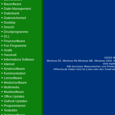
•
Bausoftware
•
Datei-Management
•
Datenbank
•
Datensicherheit
•
Desktop
•
DirectX
•
Druckprogramme
•
DLL
•
Finanzsoftware
•
Fun Programme
•
Grafik
•
Haushalt
©2026 M
•
Informations Software
Windows 95, Windows 98,Windows ME, Windows 2000, W
•
sind regis
Internet
Alle benutzen Warenzeichen und Firmenb
•
Kindersoftware
XPArchiv.de haftet nicht für Links oder den Inhalt 
•
Kommunikation
•
Lernsoftware
•
Medizinsoftware
•
Multimedia
•
Musiksoftware
•
Office Updates
•
Outlook Updates
•
Programmieren
•
Texteditor
•