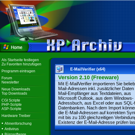
Als Startseite festlegen
Zu Favoriten hinzufügen
E-MailVerifier (x64)
Programm eintragen
Version 2.10 (Freeware)
Forum
Newsletter
Mit E-MailVerifier importieren Sie belie
Mail-Adressen inkl. zusätzlicher Date
Neue Downloads
Mail-Empfänger aus Textdateien, aus
Top Downloads
Microsoft Outlook, aus dem Windows-
CGI Scripte
Adressbuch, aus Excel oder aus SQL-
PHP-Scripte
Datenbanken. Nach dem Import könne
ASP-Scripte
die E-Mail-Adressen auf korrekten Syn
Hardware Treiber
mit bis zu 100 gleichzeitigen Verbindun
Existenz der E-Mail-Adresse prüfen la
•
Ahnenforschung
•
Antivirus
•
Bürosoftware