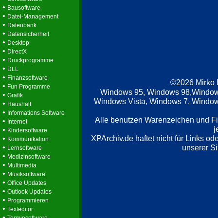
•
Bausoftware
•
Datei-Management
•
Datenbank
•
Datensicherheit
•
Desktop
•
DirectX
•
Druckprogramme
•
DLL
•
Finanzsoftware
©2026 Mirko
•
Fun Programme
Windows 95, Windows 98,Window
•
Grafik
Windows Vista, Windows 7, Windows
•
Haushalt
•
Informations Software
Alle benutzen Warenzeichen und F
•
Internet
j
•
Kindersoftware
XPArchiv.de haftet nicht für Links o
•
Kommunikation
•
unserer Si
Lernsoftware
•
Medizinsoftware
•
Multimedia
•
Musiksoftware
•
Office Updates
•
Outlook Updates
•
Programmieren
•
Texteditor
•