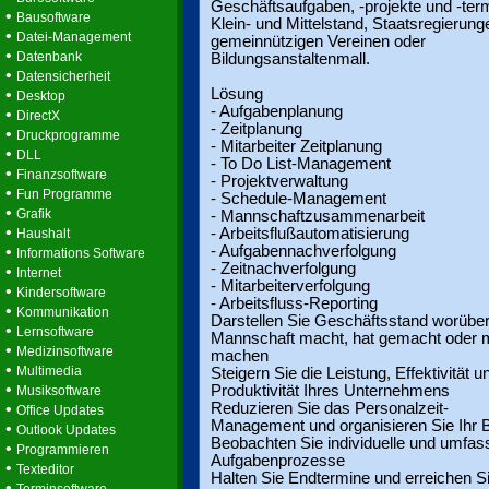
Geschäftsaufgaben, -projekte und -term
•
Bausoftware
Klein- und Mittelstand, Staatsregierung
•
Datei-Management
gemeinnützigen Vereinen oder
•
Datenbank
Bildungsanstaltenmall.
•
Datensicherheit
•
Lösung
Desktop
- Aufgabenplanung
•
DirectX
- Zeitplanung
•
Druckprogramme
- Mitarbeiter Zeitplanung
•
DLL
- To Do List-Management
•
Finanzsoftware
- Projektverwaltung
•
Fun Programme
- Schedule-Management
•
Grafik
- Mannschaftzusammenarbeit
•
- Arbeitsflußautomatisierung
Haushalt
•
- Aufgabennachverfolgung
Informations Software
- Zeitnachverfolgung
•
Internet
- Mitarbeiterverfolgung
•
Kindersoftware
- Arbeitsfluss-Reporting
•
Kommunikation
Darstellen Sie Geschäftsstand worüber
•
Lernsoftware
Mannschaft macht, hat gemacht oder
•
Medizinsoftware
machen
•
Multimedia
Steigern Sie die Leistung, Effektivität u
•
Produktivität Ihres Unternehmens
Musiksoftware
•
Reduzieren Sie das Personalzeit-
Office Updates
Management und organisieren Sie Ihr 
•
Outlook Updates
Beobachten Sie individuelle und umfa
•
Programmieren
Aufgabenprozesse
•
Texteditor
Halten Sie Endtermine und erreichen Si
•