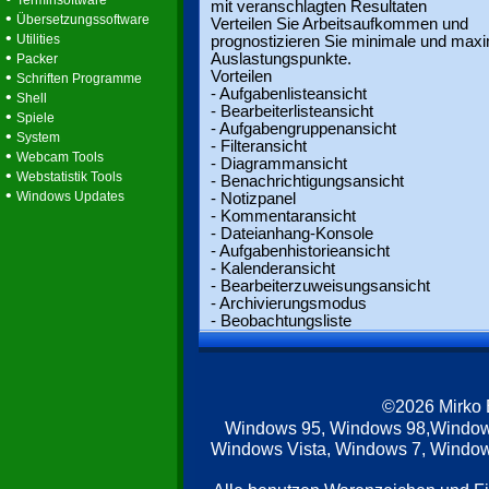
Terminsoftware
mit veranschlagten Resultaten
•
Übersetzungssoftware
Verteilen Sie Arbeitsaufkommen und
•
Utilities
prognostizieren Sie minimale und max
•
Auslastungspunkte.
Packer
•
Vorteilen
Schriften Programme
- Aufgabenlisteansicht
•
Shell
- Bearbeiterlisteansicht
•
Spiele
- Aufgabengruppenansicht
•
System
- Filteransicht
•
Webcam Tools
- Diagrammansicht
•
Webstatistik Tools
- Benachrichtigungsansicht
•
Windows Updates
- Notizpanel
- Kommentaransicht
- Dateianhang-Konsole
- Aufgabenhistorieansicht
- Kalenderansicht
- Bearbeiterzuweisungsansicht
- Archivierungsmodus
- Beobachtungsliste
©2026 Mirko
Windows 95, Windows 98,Window
Windows Vista, Windows 7, Windows