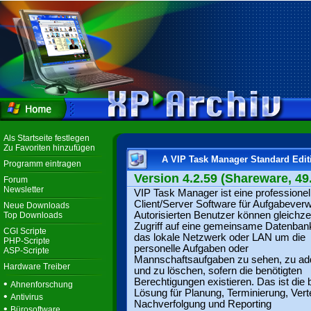
Als Startseite festlegen
Zu Favoriten hinzufügen
A VIP Task Manager Standard Edit
Programm eintragen
Version 4.2.59 (Shareware, 49
Forum
Newsletter
VIP Task Manager ist eine professionel
Client/Server Software für Aufgabeverw
Neue Downloads
Autorisierten Benutzer können gleichze
Top Downloads
Zugriff auf eine gemeinsame Datenban
CGI Scripte
das lokale Netzwerk oder LAN um die
PHP-Scripte
personelle Aufgaben oder
ASP-Scripte
Mannschaftsaufgaben zu sehen, zu ad
Hardware Treiber
und zu löschen, sofern die benötigten
Berechtigungen existieren. Das ist die 
•
Ahnenforschung
Lösung für Planung, Terminierung, Verte
•
Antivirus
Nachverfolgung und Reporting
•
Bürosoftware