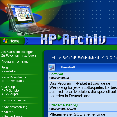
Als Startseite festlegen
Zu Favoriten hinzufügen
Alle
A
B
C
D
E
F
G
H
I
J
K
L
M
N
O
P
|
|
|
|
|
|
|
|
|
|
|
|
|
|
|
|
Programm eintragen
Haushalt
Forum
Newsletter
LottoKat
Neue Downloads
(Shareware, 15)
Top Downloads
Das Programm-Paket ist das ideale
CGI Scripte
Werkzeug für jeden Lottospieler. Es bes
PHP-Scripte
aus mehreren Modulen, die speziell auf 
ASP-Scripte
Lotterien in Deutschland, ...
Hardware Treiber
Pflegemeister SQL
•
Ahnenforschung
(Shareware, 800.00)
•
Antivirus
Pflegemeister SQL ist eine für den
•
Bürosoftware