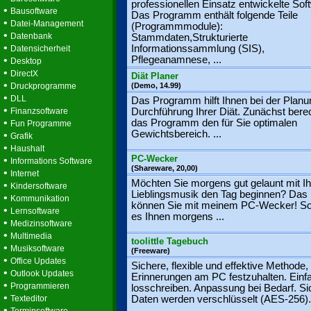
professionellen Einsatz entwickelte Sof
•
Bausoftware
Das Programm enthält folgende Teile
•
Datei-Management
(Programmmodule):
•
Datenbank
Stammdaten,Strukturierte
•
Informationssammlung (SIS),
Datensicherheit
•
Pflegeanamnese, ...
Desktop
•
DirectX
Diät Planer
•
Druckprogramme
(Demo, 14.99)
•
DLL
Das Programm hilft Ihnen bei der Plan
•
Finanzsoftware
Durchführung Ihrer Diät. Zunächst bere
•
das Programm den für Sie optimalen
Fun Programme
Gewichtsbereich. ...
•
Grafik
•
Haushalt
PC-Wecker
•
Informations Software
(Shareware, 20,00)
•
Internet
Möchten Sie morgens gut gelaunt mit Ih
•
Kindersoftware
Lieblingsmusik den Tag beginnen? Das
•
Kommunikation
können Sie mit meinem PC-Wecker! So f
•
Lernsoftware
es Ihnen morgens ...
•
Medizinsoftware
•
Multimedia
toolittle Tagebuch
•
Musiksoftware
(Freeware)
•
Office Updates
Sichere, flexible und effektive Methode,
•
Outlook Updates
Erinnerungen am PC festzuhalten. Einf
•
Programmieren
losschreiben. Anpassung bei Bedarf. Si
•
Texteditor
Daten werden verschlüsselt (AES-256). 
•