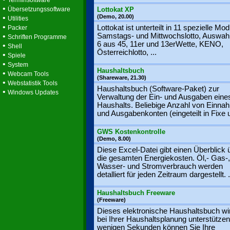
Terminsoftware
•
Übersetzungssoftware
Lottokat XP
•
(Demo, 20.00)
Utilities
•
Lottokat ist unterteilt in 11 spezielle Mod
Packer
•
Samstags- und Mittwochslotto, Auswah
Schriften Programme
6 aus 45, 11er und 13erWette, KENO,
•
Shell
Österreichlotto, ...
•
Spiele
•
System
Haushaltsbuch
•
Webcam Tools
(Shareware, 21.30)
•
Webstatistik Tools
Haushaltsbuch (Software-Paket) zur
•
Windows Updates
Verwaltung der Ein- und Ausgaben eine
Haushalts. Beliebige Anzahl von Einna
und Ausgabenkonten (eingeteilt in Fixe u
GWS Kostenkontrolle
(Demo, 8.00)
Diese Excel-Datei gibt einen Überblick 
die gesamten Energiekosten. Öl,- Gas-,
Wasser- und Stromverbrauch werden
detalliert für jeden Zeitraum dargestellt. .
Haushaltsbuch Freeware
(Freeware)
Dieses elektronische Haushaltsbuch wi
bei Ihrer Haushaltsplanung unterstützen
wenigen Sekunden können Sie Ihre