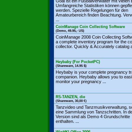
Goal ist ein Fußballverwalter mit vielen
Umfangreiche Statistiken können gepfle
werden. Spezielle Regelungen für den
Amateurbereich finden Beachtung. Verw
...
CoinManage Coin Collecting Software
(Demo, 49.95,- US)
CoinManage 2008 Coin Collecting Softw
a complete inventory program for the co
collector. Quickly & Accurately catalog a
Heybaby (For PocketPC)
(Shareware, 14.95 $)
Heybaby is your complete pregnancy tr
companion. Heybaby allows you to easi
monitor your pregnancy ...
RS-TANZEN, die
(Shareware, 30,00 €)
Tanzvideo und Tanzmusikverwaltung, s
eine Sammlung von Tanzschritten. In d
Version sind als Demo 4 Grundschritte
enthalten. ...
WinHKI-Office 2006