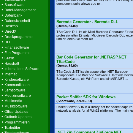
powerful component suite for Delphi/C++Builder/MyS
•
component suite allows you to ...
Bausoftware
•
Datei-Management
•
Datenbank
•
Datensicherheit
Barcode Generator - Barcode DLL
•
Desktop
(Demo, 84.00)
•
DirectX
TBarCode DLL ist ein Multi-Barcode Generator für d
professionellen Einsatz. Mit dieser Barcode DLL erz
•
Druckprogramme
und drucken Sie mehr als ...
•
DLL
•
Finanzsoftware
•
Fun Programme
Bar Code Generator for .NET/ASP.NET
•
Grafik
TBarCode
•
Haushalt
(Demo, 84.00)
•
Informations Software
TBarCode .NET ist ein ausgereifte .NET Barcode-
•
Internet
Komponente. Die Barcode Software TBarCode beinhal
•
Barcode Klasse, ein WinForm und ein ASP.NET ...
Kindersoftware
•
Kommunikation
•
Lernsoftware
•
Medizinsoftware
Packet Sniffer SDK for Windows
•
Multimedia
(Shareware, 999.95,- U)
•
Musiksoftware
Packet Sniffer SDK is a library set for packet capture
•
network analysis for all Win32 platforms. The main fe
Office Updates
...
•
Outlook Updates
•
Programmieren
•
Texteditor
•
.NET Zip Component ZipForge.NET