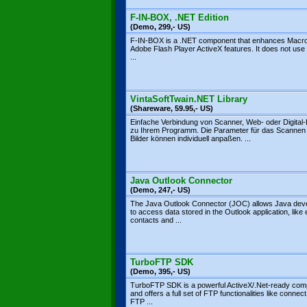
F-IN-BOX, .NET Edition
(Demo, 299,- US)
F-IN-BOX is a .NET component that enhances Macro
Adobe Flash Player ActiveX features. It does not use 
...
VintaSoftTwain.NET Library
(Shareware, 59.95,- US)
Einfache Verbindung von Scanner, Web- oder Digital
zu Ihrem Programm. Die Parameter für das Scannen
Bilder können individuell anpaßen. ...
Java Outlook Connector
(Demo, 247,- US)
The Java Outlook Connector (JOC) allows Java dev
to access data stored in the Outlook application, like 
contacts and ...
TurboFTP SDK
(Demo, 395,- US)
TurboFTP SDK is a powerful ActiveX/.Net-ready co
and offers a full set of FTP functionalities like connect
FTP ...