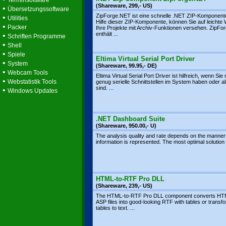
Terminsoftware
(Shareware, 299,- US)
•
Übersetzungssoftware
ZipForge.NET ist eine schnelle .NET ZIP-Komponente
•
Utilities
Hilfe dieser ZIP-Komponente, können Sie auf leichte
•
Packer
Ihre Projekte mit Archiv-Funktionen versehen. ZipF
enthält ...
•
Schriften Programme
•
Shell
•
Spiele
Eltima Virtual Serial Port Driver
•
System
(Shareware, 99.95,- DE)
•
Webcam Tools
Eltima Virtual Serial Port Driver ist hilfreich, wenn Sie 
•
Webstatistik Tools
genug serielle Schnittstellen im System haben oder al
sind. ...
•
Windows Updates
.NET Dashboard Suite
(Shareware, 950.00,- U)
The analysis quality and rate depends on the manner
information is represented. The most optimal solution to
HTML-to-RTF Pro DLL
(Shareware, 239,- US)
The HTML-to-RTF Pro DLL component converts HT
ASP files into good-looking RTF with tables or transf
tables to text. ...