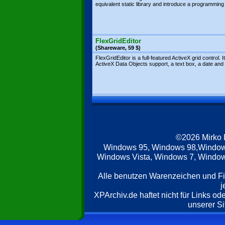
equivalent static library and introduce a programming 
FlexGridEditor
(Shareware, 59 $)
FlexGridEditor is a full-featured ActiveX grid control. I
ActiveX Data Objects support, a text box, a date and t
©2026 Mirko
Windows 95, Windows 98,Window
Windows Vista, Windows 7, Windows
Alle benutzen Warenzeichen und F
j
XPArchiv.de haftet nicht für Links o
unserer Si