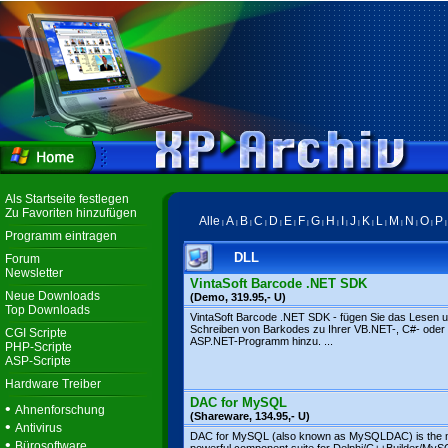
Als Startseite festlegen
Zu Favoriten hinzufügen
Alle
A
B
C
D
E
F
G
H
I
J
K
L
M
N
O
P
|
|
|
|
|
|
|
|
|
|
|
|
|
|
|
|
Programm eintragen
DLL
Forum
Newsletter
VintaSoft Barcode .NET SDK
Neue Downloads
(Demo, 319.95,- U)
Top Downloads
VintaSoft Barcode .NET SDK - fügen Sie das Lesen 
Schreiben von Barkodes zu Ihrer VB.NET-, C#- oder
CGI Scripte
ASP.NET-Programm hinzu. ...
PHP-Scripte
ASP-Scripte
Hardware Treiber
DAC for MySQL
•
Ahnenforschung
(Shareware, 134.95,- U)
•
Antivirus
DAC for MySQL (also known as MySQLDAC) is the 
•
Bürosoftware