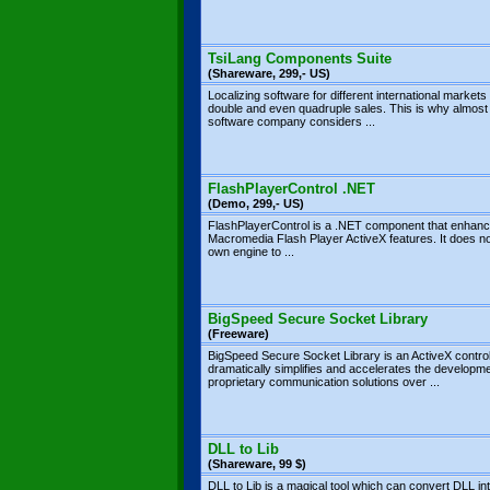
TsiLang Components Suite
(Shareware, 299,- US)
Localizing software for different international markets
double and even quadruple sales. This is why almost
software company considers ...
FlashPlayerControl .NET
(Demo, 299,- US)
FlashPlayerControl is a .NET component that enhan
Macromedia Flash Player ActiveX features. It does no
own engine to ...
BigSpeed Secure Socket Library
(Freeware)
BigSpeed Secure Socket Library is an ActiveX control
dramatically simplifies and accelerates the developme
proprietary communication solutions over ...
DLL to Lib
(Shareware, 99 $)
DLL to Lib is a magical tool which can convert DLL int