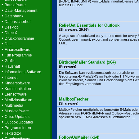
(POP3, IMAP, SMTP) von E-Mails innerhalb eines L
•
Bausoftware
nur ein PC über ...
•
Datei-Management
•
Datenbank
•
Datensicherheit
ReliefJet Essentials for Outlook
•
Desktop
(Shareware, 29.95)
•
DirectX
A large set of useful and easy-to-use tools for every 
•
Druckprogramme
Outlook user: Import, export and convert messages 
•
EML, ...
DLL
•
Finanzsoftware
•
Fun Programme
•
Grafik
BirthdayMailer Standard (x64)
•
Haushalt
(Freeware)
•
Informations Software
Die Software kann vollautomatisch personalisierte
•
Geburtstags-E-Mails/SMS im Text- oder HTML-Form
Internet
inklusive Bildern, Sounds und Dateianhängen am Geb
•
Kindersoftware
des Empfängers versenden. ...
•
Kommunikation
•
Lernsoftware
•
MailboxFetcher
Medizinsoftware
(Shareware)
•
Multimedia
MailboxFetcher ermöglicht es komplette E-Mails oder
•
Musiksoftware
Adressen aus POP3- /IMAP4- und Outlook-Postfäch
•
Office Updates
speichern bzw. E-Mail-Adressen zu extrahieren. ...
•
Outlook Updates
•
Programmieren
•
Texteditor
FollowUpMailer (x64)
•