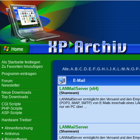
Als Startseite festlegen
Zu Favoriten hinzufügen
Alle
A
B
C
D
E
F
G
H
I
J
K
L
M
N
O
P
|
|
|
|
|
|
|
|
|
|
|
|
|
|
|
|
Programm eintragen
E-Mail
Forum
Newsletter
LANMailServer (x64)
Neue Downloads
(Shareware)
Top Downloads
LANMailServer ermöglicht den Versand und den Emp
(POP3, IMAP, SMTP) von E-Mails innerhalb eines L
CGI Scripte
nur ein PC über ...
PHP-Scripte
ASP-Scripte
Hardware Treiber
LANMailServer
•
Ahnenforschung
(Shareware)
•
Antivirus
LANMailServer ermöglicht den Versand und den Emp
•
Bürosoftware