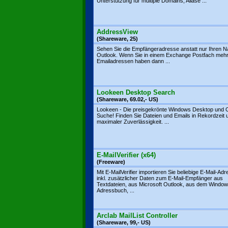
Unterstützung für multiple Domains, Aliase ...
AddressView
(Shareware, 25)
Sehen Sie die Empfängeradresse anstatt nur Ihren N
Outlook. Wenn Sie in einem Exchange Postfach meh
Emailadressen haben dann ...
Lookeen Desktop Search
(Shareware, 69.02,- US)
Lookeen - Die preisgekrönte Windows Desktop und 
Suche! Finden Sie Dateien und Emails in Rekordzeit 
maximaler Zuverlässigkeit. ...
E-MailVerifier (x64)
(Freeware)
Mit E-MailVerifier importieren Sie beliebige E-Mail-Ad
inkl. zusätzlicher Daten zum E-Mail-Empfänger aus
Textdateien, aus Microsoft Outlook, aus dem Window
Adressbuch, ...
Arclab MailList Controller
(Shareware, 99,- US)