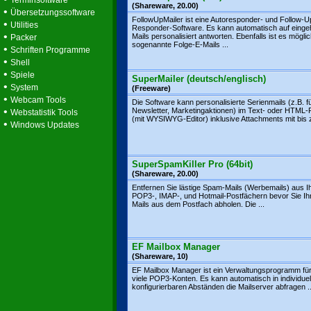
Terminsoftware
(Shareware, 20.00)
•
Übersetzungssoftware
FollowUpMailer ist eine Autoresponder- und Follow-U
•
Utilities
Responder-Software. Es kann automatisch auf einge
•
Mails personalisiert antworten. Ebenfalls ist es mögli
Packer
sogenannte Folge-E-Mails ...
•
Schriften Programme
•
Shell
•
Spiele
SuperMailer (deutsch/englisch)
•
System
(Freeware)
•
Webcam Tools
Die Software kann personalisierte Serienmails (z.B. f
•
Newsletter, Marketingaktionen) im Text- oder HTML
Webstatistik Tools
(mit WYSIWYG-Editor) inklusive Attachments mit bis z
•
Windows Updates
SuperSpamKiller Pro (64bit)
(Shareware, 20.00)
Entfernen Sie lästige Spam-Mails (Werbemails) aus I
POP3-, IMAP-, und Hotmail-Postfächern bevor Sie Ih
Mails aus dem Postfach abholen. Die ...
EF Mailbox Manager
(Shareware, 10)
EF Mailbox Manager ist ein Verwaltungsprogramm für 
viele POP3-Konten. Es kann automatisch in individuel
konfigurierbaren Abständen die Mailserver abfragen ..