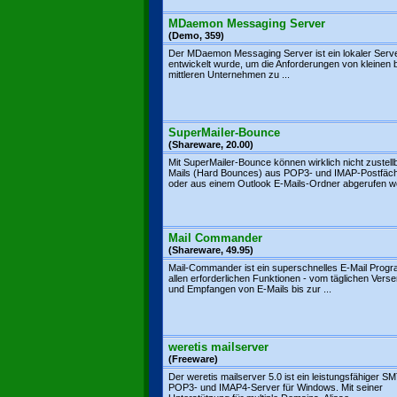
MDaemon Messaging Server
(Demo, 359)
Der MDaemon Messaging Server ist ein lokaler Serve
entwickelt wurde, um die Anforderungen von kleinen 
mittleren Unternehmen zu ...
SuperMailer-Bounce
(Shareware, 20.00)
Mit SuperMailer-Bounce können wirklich nicht zustell
Mails (Hard Bounces) aus POP3- und IMAP-Postfäc
oder aus einem Outlook E-Mails-Ordner abgerufen we
Mail Commander
(Shareware, 49.95)
Mail-Commander ist ein superschnelles E-Mail Prog
allen erforderlichen Funktionen - vom täglichen Vers
und Empfangen von E-Mails bis zur ...
weretis mailserver
(Freeware)
Der weretis mailserver 5.0 ist ein leistungsfähiger S
POP3- und IMAP4-Server für Windows. Mit seiner