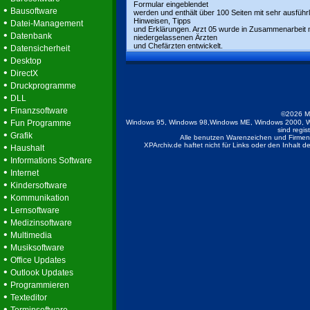
Formular eingeblendet
•
Bausoftware
werden und enthält über 100 Seiten mit sehr ausführ
•
Hinweisen, Tipps
Datei-Management
und Erklärungen. Arzt 05 wurde in Zusammenarbeit 
•
Datenbank
niedergelassenen Ärzten
•
und Chefärzten entwickelt.
Datensicherheit
•
Desktop
•
DirectX
•
Druckprogramme
•
DLL
•
Finanzsoftware
©2026 M
•
Fun Programme
Windows 95, Windows 98,Windows ME, Windows 2000, W
sind regis
•
Grafik
Alle benutzen Warenzeichen und Firmenb
•
XPArchiv.de haftet nicht für Links oder den Inhalt 
Haushalt
•
Informations Software
•
Internet
•
Kindersoftware
•
Kommunikation
•
Lernsoftware
•
Medizinsoftware
•
Multimedia
•
Musiksoftware
•
Office Updates
•
Outlook Updates
•
Programmieren
•
Texteditor
•