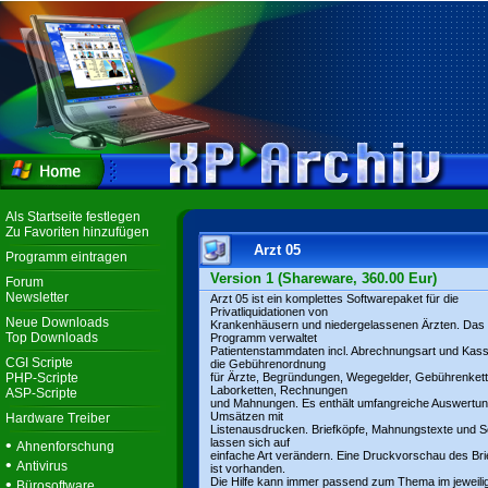
Als Startseite festlegen
Zu Favoriten hinzufügen
Arzt 05
Programm eintragen
Version 1 (Shareware, 360.00 Eur)
Forum
Newsletter
Arzt 05 ist ein komplettes Softwarepaket für die
Privatliquidationen von
Neue Downloads
Krankenhäusern und niedergelassenen Ärzten. Das
Top Downloads
Programm verwaltet
Patientenstammdaten incl. Abrechnungsart und Kas
CGI Scripte
die Gebührenordnung
PHP-Scripte
für Ärzte, Begründungen, Wegegelder, Gebührenkett
Laborketten, Rechnungen
ASP-Scripte
und Mahnungen. Es enthält umfangreiche Auswertu
Umsätzen mit
Hardware Treiber
Listenausdrucken. Briefköpfe, Mahnungstexte und Sc
•
lassen sich auf
Ahnenforschung
einfache Art verändern. Eine Druckvorschau des Bri
•
Antivirus
ist vorhanden.
•
Die Hilfe kann immer passend zum Thema im jeweili
Bürosoftware