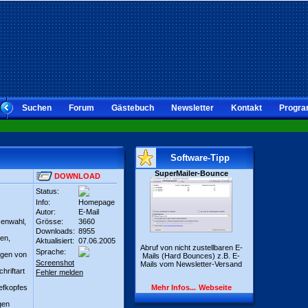
Suchen
Forum
Gästebuch
Newsletter
Kontakt
Progra
Software-Tipp
SuperMailer-Bounce
DOWNLOAD
Status:
Info:
Homepage
Autor:
E-Mail
senwahl,
Grösse:
3660
Downloads:
8955
en,
Aktualisiert:
07.06.2005
Abruf von nicht zustellbaren E-
Sprache:
ngen von
Mails (Hard Bounces) z.B. E-
Screenshot
Mails vom Newsletter-Versand
hriftart
Fehler melden
efkopfes
Mehr Infos...
Webseite
gen