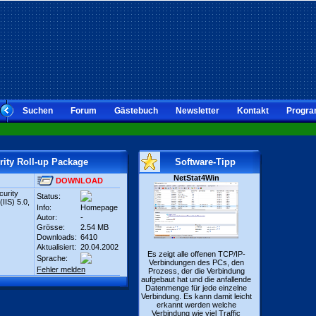
Suchen
Forum
Gästebuch
Newsletter
Kontakt
Progra
rity Roll-up Package
Software-Tipp
NetStat4Win
DOWNLOAD
curity
Status:
(IIS) 5.0,
Info:
Homepage
Autor:
-
Grösse:
2.54 MB
Downloads:
6410
Aktualisiert:
20.04.2002
Es zeigt alle offenen TCP/IP-
Sprache:
Verbindungen des PCs, den
Fehler melden
Prozess, der die Verbindung
aufgebaut hat und die anfallende
Datenmenge für jede einzelne
Verbindung. Es kann damit leicht
erkannt werden welche
Verbindung wie viel Traffic