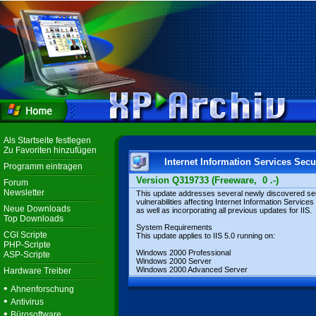
Als Startseite festlegen
Zu Favoriten hinzufügen
Internet Information Services Secu
Programm eintragen
Version Q319733 (Freeware, 0 .-)
Forum
Newsletter
This update addresses several newly discovered se
vulnerabilities affecting Internet Information Services 
Neue Downloads
as well as incorporating all previous updates for IIS.
Top Downloads
System Requirements
CGI Scripte
This update applies to IIS 5.0 running on:
PHP-Scripte
Windows 2000 Professional
ASP-Scripte
Windows 2000 Server
Windows 2000 Advanced Server
Hardware Treiber
•
Ahnenforschung
•
Antivirus
•
Bürosoftware