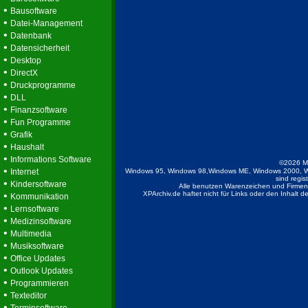
•
Bausoftware
•
Datei-Management
•
Datenbank
•
Datensicherheit
•
Desktop
•
DirectX
•
Druckprogramme
•
DLL
•
Finanzsoftware
•
Fun Programme
•
Grafik
•
Haushalt
•
Informations Software
©2026 M
•
Internet
Windows 95, Windows 98,Windows ME, Windows 2000, W
sind regis
•
Kindersoftware
Alle benutzen Warenzeichen und Firmenb
•
XPArchiv.de haftet nicht für Links oder den Inhalt 
Kommunikation
•
Lernsoftware
•
Medizinsoftware
•
Multimedia
•
Musiksoftware
•
Office Updates
•
Outlook Updates
•
Programmieren
•
Texteditor
•