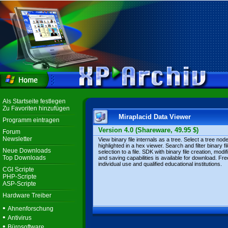
Als Startseite festlegen
Zu Favoriten hinzufügen
Miraplacid Data Viewer
Programm eintragen
Version 4.0 (Shareware, 49.95 $)
Forum
Newsletter
View binary file internals as a tree. Select a tree node
highlighted in a hex viewer. Search and filter binary fi
Neue Downloads
selection to a file. SDK with binary file creation, modif
Top Downloads
and saving capabilities is available for download. Fre
individual use and qualified educational institutions.
CGI Scripte
PHP-Scripte
ASP-Scripte
Hardware Treiber
•
Ahnenforschung
•
Antivirus
•
Bürosoftware