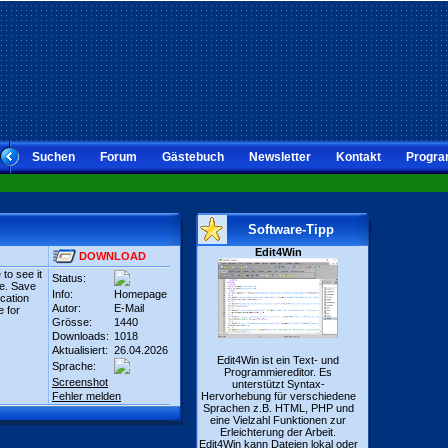
Suchen
Forum
Gästebuch
Newsletter
Kontakt
Progra
Software-Tipp
Edit4Win
DOWNLOAD
 to see it
Status:
le. Save
Info:
Homepage
ication
Autor:
E-Mail
e for
Grösse:
1440
Downloads:
1018
Aktualisiert:
26.04.2026
Edit4Win ist ein Text- und
Sprache:
Programmiereditor. Es
Screenshot
unterstützt Syntax-
Fehler melden
Hervorhebung für verschiedene
Sprachen z.B. HTML, PHP und
eine Vielzahl Funktionen zur
Erleichterung der Arbeit.
Edit4Win kann Dateien lokal oder