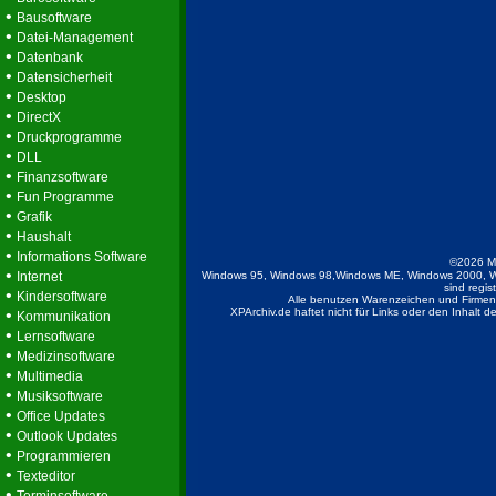
•
Bausoftware
•
Datei-Management
•
Datenbank
•
Datensicherheit
•
Desktop
•
DirectX
•
Druckprogramme
•
DLL
•
Finanzsoftware
•
Fun Programme
•
Grafik
•
Haushalt
•
Informations Software
©2026 M
•
Internet
Windows 95, Windows 98,Windows ME, Windows 2000, W
sind regis
•
Kindersoftware
Alle benutzen Warenzeichen und Firmenb
•
XPArchiv.de haftet nicht für Links oder den Inhalt 
Kommunikation
•
Lernsoftware
•
Medizinsoftware
•
Multimedia
•
Musiksoftware
•
Office Updates
•
Outlook Updates
•
Programmieren
•
Texteditor
•