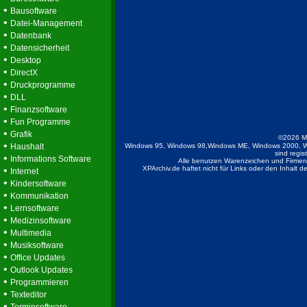
•
Bausoftware
•
Datei-Management
•
Datenbank
•
Datensicherheit
•
Desktop
•
DirectX
•
Druckprogramme
•
DLL
•
Finanzsoftware
•
Fun Programme
•
Grafik
©2026 M
•
Haushalt
Windows 95, Windows 98,Windows ME, Windows 2000, W
sind regis
•
Informations Software
Alle benutzen Warenzeichen und Firmenb
•
XPArchiv.de haftet nicht für Links oder den Inhalt 
Internet
•
Kindersoftware
•
Kommunikation
•
Lernsoftware
•
Medizinsoftware
•
Multimedia
•
Musiksoftware
•
Office Updates
•
Outlook Updates
•
Programmieren
•
Texteditor
•