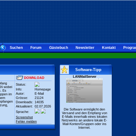
Suchen
Forum
Gästebuch
Newsletter
Kontakt
Progra
Software-Tipp
LANMailServer
DOWNLOAD
pfang
Status:
AN wobei
Info:
Homepage
s. Es
Autor:
E-Mail
uppen im
inem
Grösse:
21124
mpfangen
Downloads:
14035
zung,
Aktualisiert:
02.07.2026
Die Software ermöglicht den
Sprache:
Versand und den Empfang von
E-Mails innerhalb eines lokalen
Screenshot
Netzwerks an andere lokale E-
Fehler melden
Mail-Konten/Gruppen oder ins
Internet.