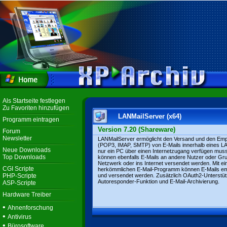
Als Startseite festlegen
Zu Favoriten hinzufügen
LANMailServer (x64)
Programm eintragen
Version 7.20 (Shareware)
Forum
Newsletter
LANMailServer ermöglicht den Versand und den Em
(POP3, IMAP, SMTP) von E-Mails innerhalb eines L
Neue Downloads
nur ein PC über einen Internetzugang verfügen mus
Top Downloads
können ebenfalls E-Mails an andere Nutzer oder Gr
Netzwerk oder ins Internet versendet werden. Mit e
CGI Scripte
herkömmlichen E-Mail-Programm können E-Mails e
PHP-Scripte
und versendet werden. Zusätzlich OAuth2-Unterstüt
Autoresponder-Funktion und E-Mail-Archivierung.
ASP-Scripte
Hardware Treiber
•
Ahnenforschung
•
Antivirus
•
Bürosoftware