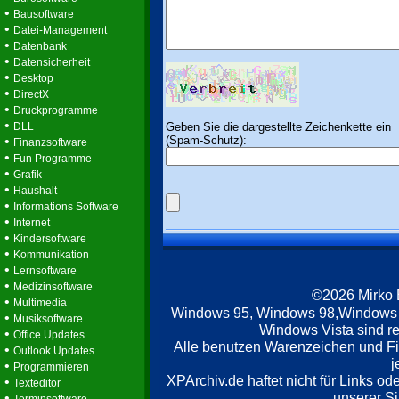
•
Bausoftware
•
Datei-Management
•
Datenbank
•
Datensicherheit
•
Desktop
•
DirectX
•
Druckprogramme
•
Geben Sie die dargestellte Zeichenkette ein
DLL
(Spam-Schutz):
•
Finanzsoftware
•
Fun Programme
•
Grafik
•
Haushalt
•
Informations Software
•
Internet
•
Kindersoftware
•
Kommunikation
•
Lernsoftware
•
Medizinsoftware
©2026 Mirko
•
Multimedia
Windows 95, Windows 98,Windows
•
Musiksoftware
Windows Vista sind re
•
Office Updates
Alle benutzen Warenzeichen und F
•
Outlook Updates
j
•
Programmieren
XPArchiv.de haftet nicht für Links o
•
Texteditor
unserer Si
•