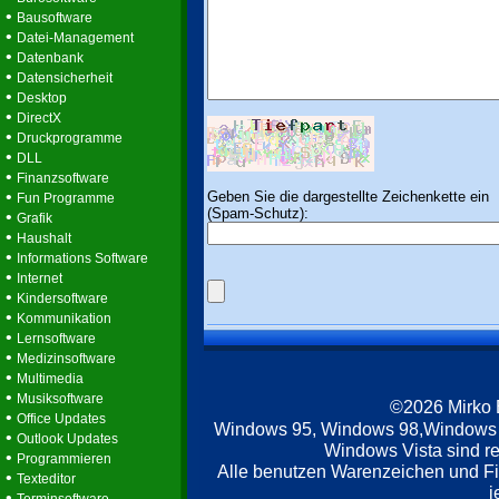
•
Bausoftware
•
Datei-Management
•
Datenbank
•
Datensicherheit
•
Desktop
•
DirectX
•
Druckprogramme
•
DLL
•
Finanzsoftware
•
Geben Sie die dargestellte Zeichenkette ein
Fun Programme
(Spam-Schutz):
•
Grafik
•
Haushalt
•
Informations Software
•
Internet
•
Kindersoftware
•
Kommunikation
•
Lernsoftware
•
Medizinsoftware
•
Multimedia
•
Musiksoftware
©2026 Mirko
•
Office Updates
Windows 95, Windows 98,Windows
•
Outlook Updates
Windows Vista sind re
•
Programmieren
Alle benutzen Warenzeichen und F
•
Texteditor
j
•