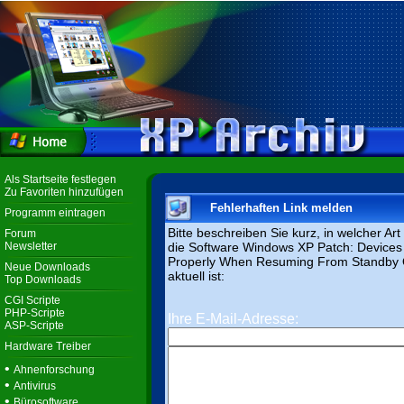
Als Startseite festlegen
Zu Favoriten hinzufügen
Fehlerhaften Link melden
Programm eintragen
Bitte beschreiben Sie kurz, in welcher Ar
Forum
Newsletter
die Software Windows XP Patch: Device
Properly When Resuming From Standby 
Neue Downloads
aktuell ist:
Top Downloads
CGI Scripte
PHP-Scripte
Ihre E-Mail-Adresse:
ASP-Scripte
Hardware Treiber
•
Ahnenforschung
•
Antivirus
•
Bürosoftware