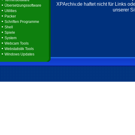
Terminsoftware
XPArchiv.de haftet nicht für Links o
•
Übersetzungssoftware
unserer Si
•
Utilities
•
Packer
•
Schriften Programme
•
Shell
•
Spiele
•
System
•
Webcam Tools
•
Webstatistik Tools
•
Windows Updates