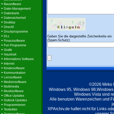
•
Bausoftware
•
Datei-Management
•
Datenbank
•
Datensicherheit
•
Desktop
•
DirectX
•
Druckprogramme
•
Geben Sie die dargestellte Zeichenkette ein
DLL
(Spam-Schutz):
•
Finanzsoftware
•
Fun Programme
•
Grafik
•
Haushalt
•
Informations Software
•
Internet
•
Kindersoftware
•
Kommunikation
•
Lernsoftware
•
Medizinsoftware
©2026 Mirko
•
Multimedia
Windows 95, Windows 98,Windows
•
Musiksoftware
Windows Vista sind re
•
Office Updates
Alle benutzen Warenzeichen und F
•
Outlook Updates
j
•
Programmieren
XPArchiv.de haftet nicht für Links o
•
Texteditor
unserer Si
•