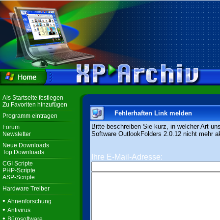
Als Startseite festlegen
Zu Favoriten hinzufügen
Fehlerhaften Link melden
Programm eintragen
Bitte beschreiben Sie kurz, in welcher Art un
Forum
Software OutlookFolders 2.0.12 nicht mehr akt
Newsletter
Neue Downloads
Top Downloads
Ihre E-Mail-Adresse:
CGI Scripte
PHP-Scripte
ASP-Scripte
Hardware Treiber
•
Ahnenforschung
•
Antivirus
•
Bürosoftware